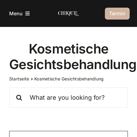
Zum
Inhalt
Termin
Menu
springen
Über Uns
Kosmetische
Unsere Behandlungen
Gesichtsbehandlung
Kontakt
Startseite
»
Kosmetische Gesichtsbehandlung
Suche
nach: