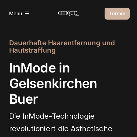
Zum
Inhalt
Termin
Menu
springen
Über Uns
Dauerhafte Haarentfernung und
Hautstraffung
Unsere Behandlungen
InMode in
Kontakt
Gelsenkirchen
Buer
Die InMode-Technologie
revolutioniert die ästhetische